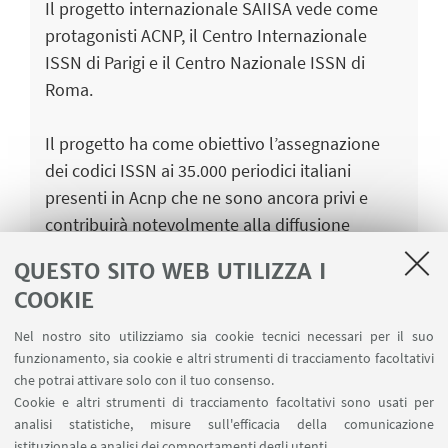
Il progetto internazionale SAIISA vede come
protagonisti ACNP, il Centro Internazionale
ISSN di Parigi e il Centro Nazionale ISSN di
Roma.
Il progetto ha come obiettivo l’assegnazione
dei codici ISSN ai 35.000 periodici italiani
presenti in Acnp che ne sono ancora privi e
contribuirà notevolmente alla diffusione
internazionale della letteratura seriale
QUESTO SITO WEB UTILIZZA I
nazionale attraverso il repertorio ISSN.
COOKIE
Nel nostro sito utilizziamo sia cookie tecnici necessari per il suo
funzionamento, sia cookie e altri strumenti di tracciamento facoltativi
che potrai attivare solo con il tuo consenso.
DOCUMENTI DEL PROGETTO SAIISA
Cookie e altri strumenti di tracciamento facoltativi sono usati per
analisi statistiche, misure sull'efficacia della comunicazione
Progetto SAIISA - Cancedda
[ .ppt 430Kb ]
istituzionale e analisi dei comportamenti degli utenti.